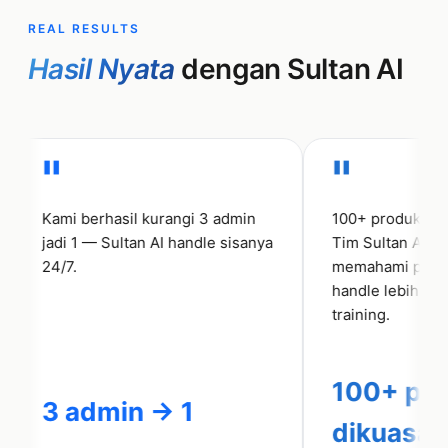
19:02
REAL RESULTS
Hasil Nyata
dengan Sultan AI
Full Body Massage
"
"
Rp 187.000
90 menit, sudah termasuk
service charge
Kami berhasil kurangi 3 admin
100+ produk dengan al
19:03
jadi 1 — Sultan AI handle sisanya
Tim Sultan AI benar-
24/7.
memahami proses ka
handle lebih baik dari
Pesan
training.
100+ produ
3 admin → 1
dikuasai AI