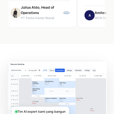
Julius Aldo, Head of
Operations
Amitesh, Director
A
PT Partisi Kamar Mandi
WCN (Wahana Cipta
Tim AI expert kami yang bangun