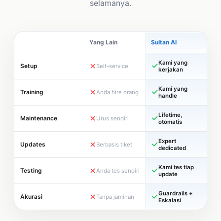
selamanya.
Yang Lain
Sultan AI
Kami yang
Setup
Self-service
kerjakan
Kami yang
Training
Anda hire orang
handle
Lifetime,
Maintenance
Urus sendiri
otomatis
Expert
Updates
Berbasis tiket
dedicated
Kami tes tiap
Testing
Anda tes sendiri
update
Guardrails +
Akurasi
Tanpa jaminan
Eskalasi