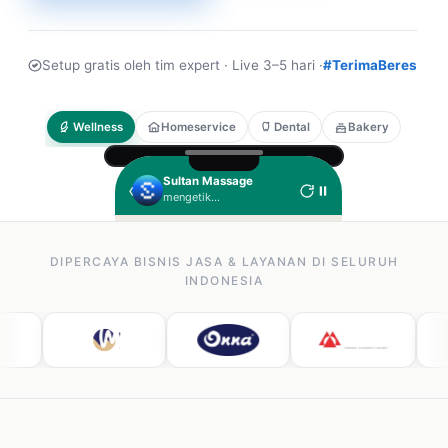
Setup gratis oleh tim expert · Live 3–5 hari ·
#TerimaBeres
Wellness
Homeservice
Dental
Bakery
Sultan Massage
‹
mengetik...
Halo kak, mau tanya full 
body massage ada?
DIPERCAYA BISNIS JASA & LAYANAN DI SELURUH
19:02
INDONESIA
Halo kak, selamat datang 
di Sultan Massage.
Treatment kami:
Full Body
Foot Reflexology
Aromatherapy
Mau yang mana kak?